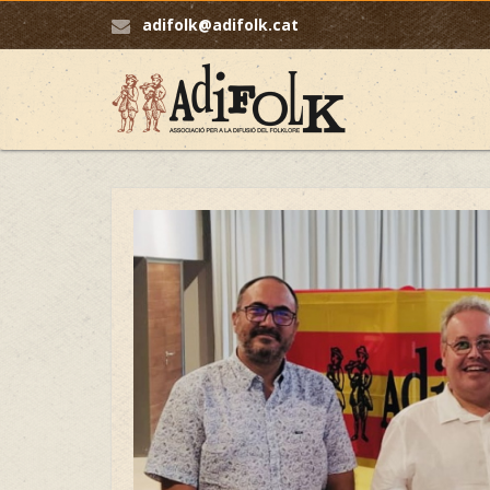
adifolk@adifolk.cat