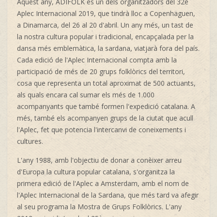
Aquest any, ADIFOLK és un dels organitzadors del 32è
Aplec Internacional 2019, que tindrà lloc a Copenhaguen,
a Dinamarca, del 26 al 20 d'abril. Un any més, un tast de
la nostra cultura popular i tradicional, encapçalada per la
dansa més emblemàtica, la sardana, viatjarà fora del país.
Cada edició de l'Aplec Internacional compta amb la
participació de més de 20 grups folklòrics del territori,
cosa que representa un total aproximat de 500 actuants,
als quals encara cal sumar els més de 1.000
acompanyants que també formen l'expedició catalana. A
més, també els acompanyen grups de la ciutat que acull
l'Aplec, fet que potencia l'intercanvi de coneixements i
cultures.
L'any 1988, amb l'objectiu de donar a conèixer arreu
d'Europa la cultura popular catalana, s'organitza la
primera edició de l'Aplec a Amsterdam, amb el nom de
l'Aplec Internacional de la Sardana, que més tard va afegir
al seu programa la Mostra de Grups Folklòrics. L'any