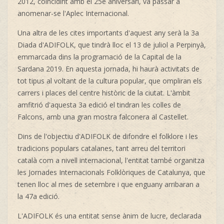
2012, coincidint amb el 25è aniversari, va passar a
anomenar-se l'Aplec Internacional.
Una altra de les cites importants d'aquest any serà la 3a
Diada d'ADIFOLK, que tindrà lloc el 13 de juliol a Perpinyà,
emmarcada dins la programació de la Capital de la
Sardana 2019. En aquesta jornada, hi haurà activitats de
tot tipus al voltant de la cultura popular, que ompliran els
carrers i places del centre històric de la ciutat. L'àmbit
amfitrió d'aquesta 3a edició el tindran les colles de
Falcons, amb una gran mostra falconera al Castellet.
Dins de l'objectiu d'ADIFOLK de difondre el folklore i les
tradicions populars catalanes, tant arreu del territori
català com a nivell internacional, l'entitat també organitza
les Jornades Internacionals Folklòriques de Catalunya, que
tenen lloc al mes de setembre i que enguany arribaran a
la 47a edició.
L'ADIFOLK és una entitat sense ànim de lucre, declarada