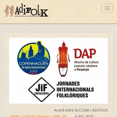
Toggl
navig
Acord entre la CCMA i ADIFOLK
·
Aplec
·
Cultura Popular
·
DAP
·
Jif
4 Abr 2019