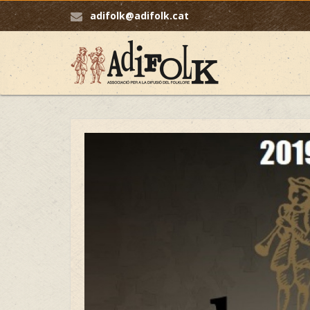
adifolk@adifolk.cat