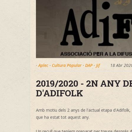
·
Aplec
·
Cultura Popular
·
DAP
·
Jif
18 Abr 202
2019/2020 - 2N ANY 
D'ADIFOLK
Amb motiu dels 2 anys de l'actual etapa d'Adifolk
que ha estat tot aquest any.
Un recull que teníem preparat per treure després de