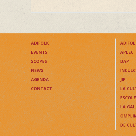
ADIFOLK
ADIFOLK
EVENTS
APLEC
SCOPES
DAP
NEWS
INCUL
AGENDA
JIF
CONTACT
LA CUL
ESCOLE
LA GAL
OMPLI
DE CU