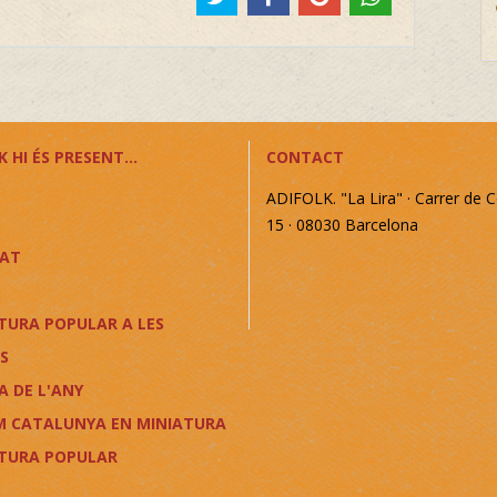
 HI ÉS PRESENT...
CONTACT
ADIFOLK. "La Lira" · Carrer de C
15 · 08030 Barcelona
CAT
TURA POPULAR A LES
S
A DE L'ANY
M CATALUNYA EN MINIATURA
LTURA POPULAR