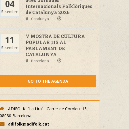
54es Jornades
04
Internacionals Folklòriques
Setembre
de Catalunya 2026
Catalunya
V MOSTRA DE CULTURA
11
POPULAR 11S AL
Setembre
PARLAMENT DE
CATALUNYA
Barcelona
GO TO THE AGENDA
ADIFOLK. "La Lira" · Carrer de Coroleu, 15 ·
08030 Barcelona
adifolk@adifolk.cat