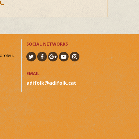
SOCIAL NETWORKS
oroleu,
EMAIL
adifolk@adifolk.cat