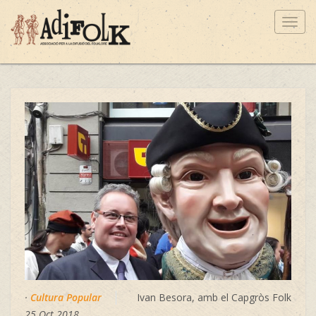
Toggl
navig
·
Cultura Popular
Ivan Besora, amb el Capgròs Folk
25 Oct 2018