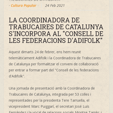
·
Cultura Popular
24 Feb 2021
LA COORDINADORA DE
TRABUCAIRES DE CATALUNYA
S'INCORPORA AL "CONSELL DE
LES FEDERACIONS D'ADIFOLK"
Aquest dimarts 24 de febrer, ens hem reunit
telemàticament Adifolk i la Coordinadora de Trabucaires
de Catalunya per formalitzar el conveni de col·laboració
per entrar a formar part del "Consell de les federacions
d'Adifolk".
Una jornada de presentació amb la Coordinadora de
Trabucaires de Catalunya, integrada per 53 colles i
representades per la presidenta Tere Tarruella, el
vicepresident Marc Puiggarí, el secretari José Luís
Fernández i la vocal de relacions socials Montse Tarrés; i