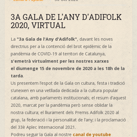
3A GALA DE L'ANY D'ADIFOLK
2020, VIRTUAL
La
"3a Gala de l'Any d'Adifolk"
, davant les noves
directrius per a la contenció del brot epidèmic de la
pandèmia de COVID-19 al territori de Catalunya,
s'emetrà virtualment per les nostres xarxes
el
diumenge 15 de novembre de 2020 a les 18h de la
tarda
.
Us presentem l’espot de la Gala on cultura, festa i tradició
s’uneixen en una vetllada dedicada a la cultura popular
catalana, amb parlaments institucionals; el resum d’aquest
2020, marcat per la pandèmia però sense oblidar la
nostra cultura; el lliurament dels Premis Adifolk 2020 al
grup, la federació i la personalitat de l’any; i la proclamació
del 33è Aplec Internacional 2021.
Podreu seguir la Gala al nostre
canal de youtube