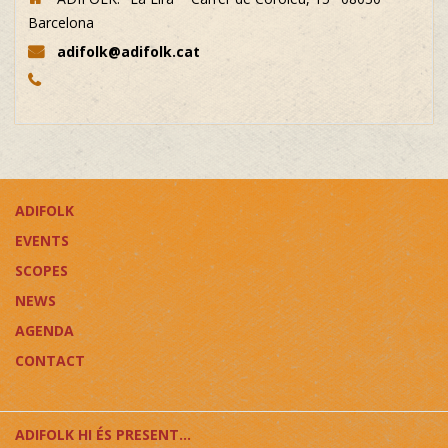
Barcelona
adifolk@adifolk.cat
ADIFOLK
EVENTS
SCOPES
NEWS
AGENDA
CONTACT
ADIFOLK HI ÉS PRESENT...