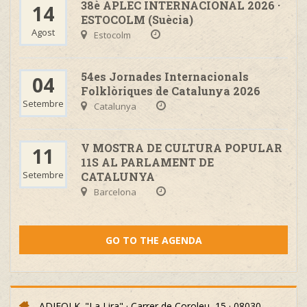
38è APLEC INTERNACIONAL 2026 ·
14
ESTOCOLM (Suècia)
Agost
Estocolm
54es Jornades Internacionals
04
Folklòriques de Catalunya 2026
Setembre
Catalunya
V MOSTRA DE CULTURA POPULAR
11
11S AL PARLAMENT DE
Setembre
CATALUNYA
Barcelona
GO TO THE AGENDA
ADIFOLK. "La Lira" · Carrer de Coroleu, 15 · 08030