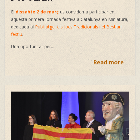
El
dissabte 2 de març
us convidema participar en
aquesta primera jornada festiva a Catalunya en Miniatura,
dedicada al
Pubillatge, els Jocs Tradicionals i el Bestiari
festiu
.
Una oportunitat per...
Read more