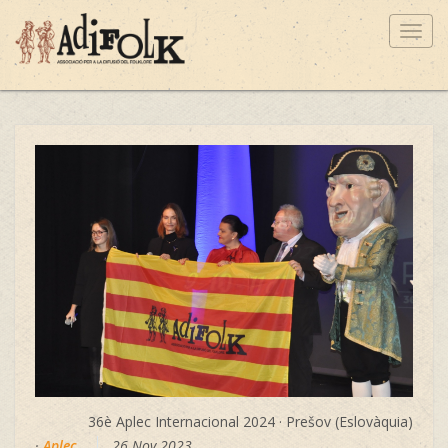
Toggl
navig
36è Aplec Internacional 2024 · Prešov (Eslovàquia)
·
Aplec
26 Nov 2023