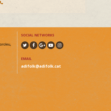
SOCIAL NETWORKS
oroleu,
EMAIL
adifolk@adifolk.cat