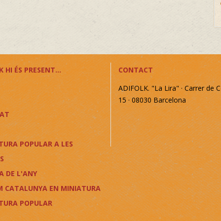
 HI ÉS PRESENT...
CONTACT
ADIFOLK. "La Lira" · Carrer de C
15 · 08030 Barcelona
CAT
TURA POPULAR A LES
S
A DE L'ANY
M CATALUNYA EN MINIATURA
LTURA POPULAR