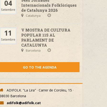
54es Jornades
04
Internacionals Folklòriques
Setembre
de Catalunya 2026
Catalunya
V MOSTRA DE CULTURA
11
POPULAR 11S AL
Setembre
PARLAMENT DE
CATALUNYA
Barcelona
GO TO THE AGENDA
ADIFOLK. "La Lira" · Carrer de Coroleu, 15 ·
08030 Barcelona
adifolk@adifolk.cat