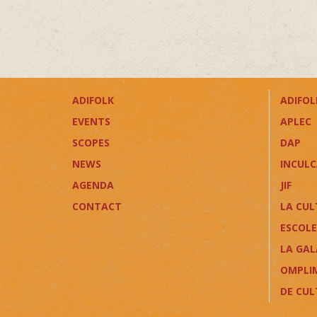
ADIFOLK
ADIFOLK
EVENTS
APLEC
SCOPES
DAP
NEWS
INCUL
AGENDA
JIF
CONTACT
LA CUL
ESCOLE
LA GAL
OMPLI
DE CU