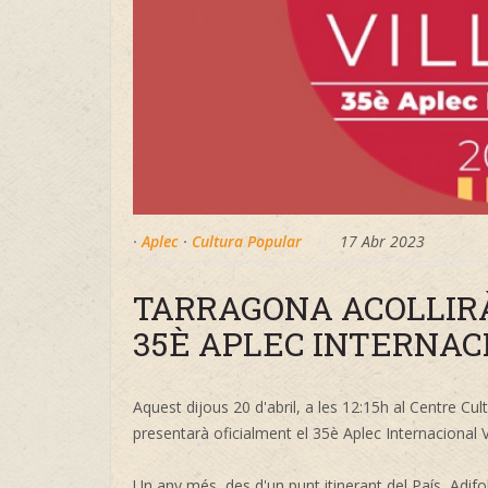
·
Aplec
·
Cultura Popular
17 Abr 2023
TARRAGONA ACOLLIRÀ
35È APLEC INTERNAC
Aquest dijous 20 d'abril, a les 12:15h al Centre Cu
presentarà oficialment el 35è Aplec Internacional V
Un any més, des d'un punt itinerant del País, Adifo