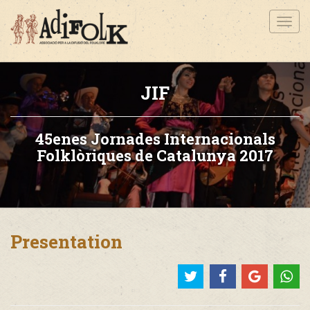
Toggl
navig
JIF
45enes Jornades Internacionals
Folklòriques de Catalunya 2017
Presentation