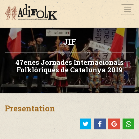
Toggl
navig
JIF
47enes Jornades Internacionals
Folklòriques de Catalunya 2019
Presentation