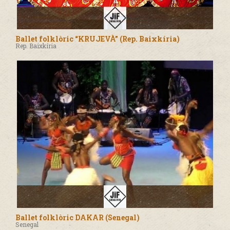
Ballet folklòric “KRUJEVÀ” (Rep. Baixkíria)
Rep. Baixkíria
Ballet folklòric DAKAR (Senegal)
Senegal