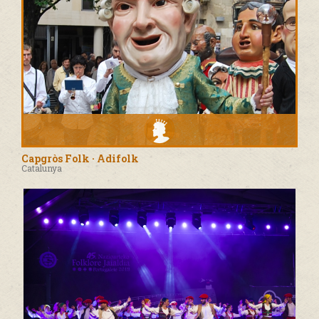
Capgròs Folk · Adifolk
Catalunya