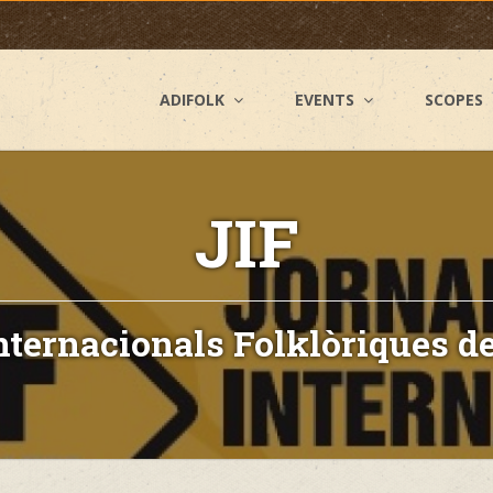
ADIFOLK
EVENTS
SCOPES
JIF
nternacionals Folklòriques d