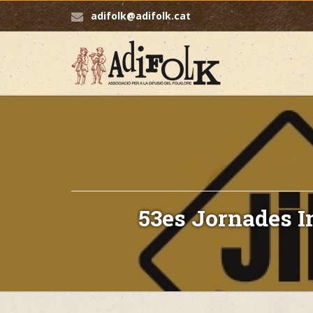
adifolk@adifolk.cat
53es Jornades I