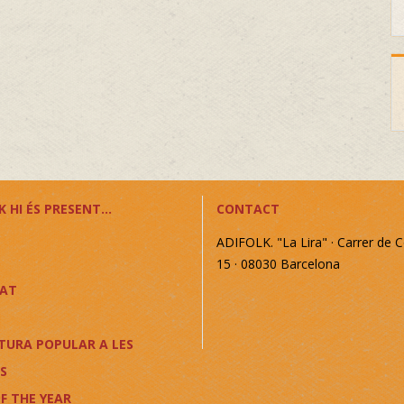
 HI ÉS PRESENT...
CONTACT
ADIFOLK. "La Lira" · Carrer de C
15 · 08030 Barcelona
CAT
TURA POPULAR A LES
S
F THE YEAR