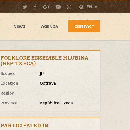
EN
NEWS
AGENDA
CONTACT
FOLKLORE ENSEMBLE HLUBINA
(REP. TXECA)
Scopes:
JIF
Location:
Ostrava
Region:
Province:
República Txeca
PARTICIPATED IN