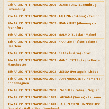
22è APLEC INTERNACIONAL 2009 · LUXEMBURG (Luxembrug) -
Luxemburg
21è APLEC INTERNACIONAL 2008 · TALLINN (Estònia) - Tallinn
20è APLEC INTERNACIONAL 2007 · FRANKFURT (Alemanya) -
Frankfurt
19è APLEC INTERNACIONAL 2006 · MALMÖ (Suècia) - Malmö
18è APLEC INTERNACIONAL 2005 · HAARLEM (Països Baixos) -
Haarlem
17è APLEC INTERNACIONAL 2004 · GRAZ (Àustria) - Graz
16è APLEC INTERNACIONAL 2003 · MANCHESTER (Regne Unit) -
Manchester
15è APLEC INTERNACIONAL 2002 · LISBOA (Portugal) - Lisboa
14è APLEC INTERNACIONAL 2001 · COPENHAGUEN (Dinamarca) -
Copenhaguen
13è APLEC INTERNACIONAL 2000 · L'ALGUER (Itàlia) - L'Alguer
12è APLEC INTERNACIONAL 1999 · LAUSANA (Suïssa) - Lausana
11è APLEC INTERNACIONAL 1998 · HALL IN TIROL i INNSBRUCK
(Àustria) - Hall in Tirol / Innsbruck