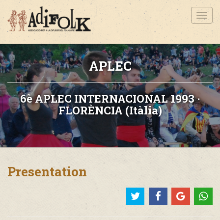
Toggl
navig
APLEC
6è APLEC INTERNACIONAL 1993 ·
FLORÈNCIA (Itàlia)
Presentation