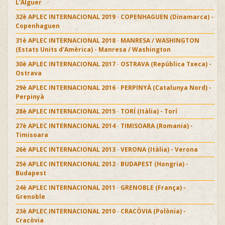
L'Alguer
32è APLEC INTERNACIONAL 2019 · COPENHAGUEN (Dinamarca) -
Copenhaguen
31è APLEC INTERNACIONAL 2018 · MANRESA / WASHINGTON
(Estats Units d'Amèrica) - Manresa / Washington
30è APLEC INTERNACIONAL 2017 · OSTRAVA (República Txeca) -
Ostrava
29è APLEC INTERNACIONAL 2016 · PERPINYÀ (Catalunya Nord) -
Perpinyà
28è APLEC INTERNACIONAL 2015 · TORÍ (Itàlia) - Torí
27è APLEC INTERNACIONAL 2014 · TIMISOARA (Romania) -
Timisoara
26è APLEC INTERNACIONAL 2013 · VERONA (Itàlia) - Verona
25è APLEC INTERNACIONAL 2012 · BUDAPEST (Hongria) -
Budapest
24è APLEC INTERNACIONAL 2011 · GRENOBLE (França) -
Grenoble
23è APLEC INTERNACIONAL 2010 · CRACÒVIA (Polònia) -
Cracòvia