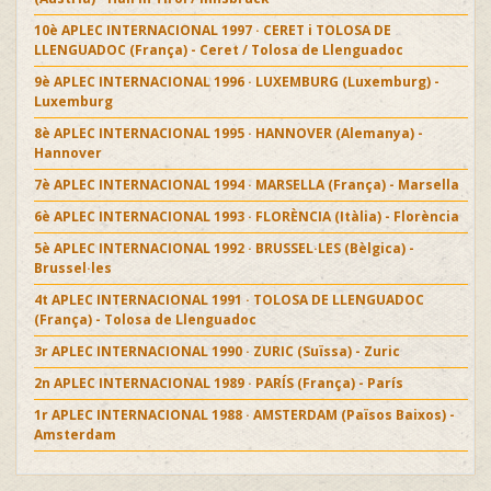
10è APLEC INTERNACIONAL 1997 · CERET i TOLOSA DE
LLENGUADOC (França) - Ceret / Tolosa de Llenguadoc
9è APLEC INTERNACIONAL 1996 · LUXEMBURG (Luxemburg) -
Luxemburg
8è APLEC INTERNACIONAL 1995 · HANNOVER (Alemanya) -
Hannover
7è APLEC INTERNACIONAL 1994 · MARSELLA (França) - Marsella
6è APLEC INTERNACIONAL 1993 · FLORÈNCIA (Itàlia) - Florència
5è APLEC INTERNACIONAL 1992 · BRUSSEL·LES (Bèlgica) -
Brussel·les
4t APLEC INTERNACIONAL 1991 · TOLOSA DE LLENGUADOC
(França) - Tolosa de Llenguadoc
3r APLEC INTERNACIONAL 1990 · ZURIC (Suïssa) - Zuric
2n APLEC INTERNACIONAL 1989 · PARÍS (França) - París
1r APLEC INTERNACIONAL 1988 · AMSTERDAM (Països Baixos) -
Amsterdam