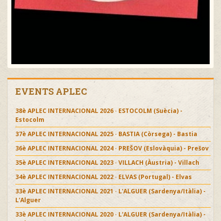
EVENTS APLEC
38è APLEC INTERNACIONAL 2026 · ESTOCOLM (Suècia) -
Estocolm
37è APLEC INTERNACIONAL 2025 · BASTIA (Còrsega) - Bastia
36è APLEC INTERNACIONAL 2024 · PREŠOV (Eslovàquia) - Prešov
35è APLEC INTERNACIONAL 2023 · VILLACH (Àustria) - Villach
34è APLEC INTERNACIONAL 2022 · ELVAS (Portugal) - Elvas
33è APLEC INTERNACIONAL 2021 · L'ALGUER (Sardenya/Itàlia) -
L'Alguer
33è APLEC INTERNACIONAL 2020 · L'ALGUER (Sardenya/Itàlia) -