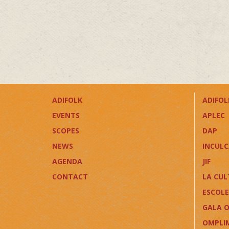
ADIFOLK
ADIFOLK
EVENTS
APLEC
SCOPES
DAP
NEWS
INCUL
AGENDA
JIF
CONTACT
LA CUL
ESCOLE
GALA O
OMPLI