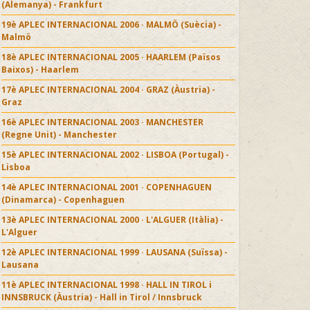
(Alemanya) - Frankfurt
19è APLEC INTERNACIONAL 2006 · MALMÖ (Suècia) -
Malmö
18è APLEC INTERNACIONAL 2005 · HAARLEM (Països
Baixos) - Haarlem
17è APLEC INTERNACIONAL 2004 · GRAZ (Àustria) -
Graz
16è APLEC INTERNACIONAL 2003 · MANCHESTER
(Regne Unit) - Manchester
15è APLEC INTERNACIONAL 2002 · LISBOA (Portugal) -
Lisboa
14è APLEC INTERNACIONAL 2001 · COPENHAGUEN
(Dinamarca) - Copenhaguen
13è APLEC INTERNACIONAL 2000 · L'ALGUER (Itàlia) -
L'Alguer
12è APLEC INTERNACIONAL 1999 · LAUSANA (Suïssa) -
Lausana
11è APLEC INTERNACIONAL 1998 · HALL IN TIROL i
INNSBRUCK (Àustria) - Hall in Tirol / Innsbruck