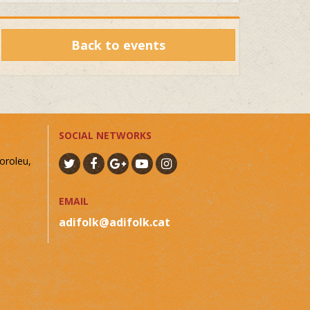
Back to events
SOCIAL NETWORKS
oroleu,
EMAIL
adifolk@adifolk.cat