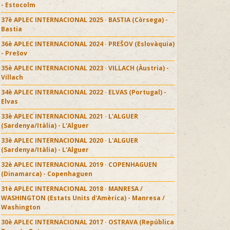
- Estocolm
37è APLEC INTERNACIONAL 2025 · BASTIA (Còrsega) -
Bastia
36è APLEC INTERNACIONAL 2024 · PREŠOV (Eslovàquia)
- Prešov
35è APLEC INTERNACIONAL 2023 · VILLACH (Àustria) -
Villach
34è APLEC INTERNACIONAL 2022 · ELVAS (Portugal) -
Elvas
33è APLEC INTERNACIONAL 2021 · L'ALGUER
(Sardenya/Itàlia) - L'Alguer
33è APLEC INTERNACIONAL 2020 · L'ALGUER
(Sardenya/Itàlia) - L'Alguer
32è APLEC INTERNACIONAL 2019 · COPENHAGUEN
(Dinamarca) - Copenhaguen
31è APLEC INTERNACIONAL 2018 · MANRESA /
WASHINGTON (Estats Units d'Amèrica) - Manresa /
Washington
30è APLEC INTERNACIONAL 2017 · OSTRAVA (República