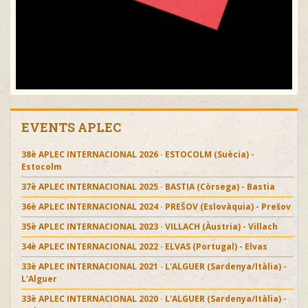
EVENTS APLEC
38è APLEC INTERNACIONAL 2026 · ESTOCOLM (Suècia) -
Estocolm
37è APLEC INTERNACIONAL 2025 · BASTIA (Còrsega) - Bastia
36è APLEC INTERNACIONAL 2024 · PREŠOV (Eslovàquia) - Prešov
35è APLEC INTERNACIONAL 2023 · VILLACH (Àustria) - Villach
34è APLEC INTERNACIONAL 2022 · ELVAS (Portugal) - Elvas
33è APLEC INTERNACIONAL 2021 · L'ALGUER (Sardenya/Itàlia) -
L'Alguer
33è APLEC INTERNACIONAL 2020 · L'ALGUER (Sardenya/Itàlia) -