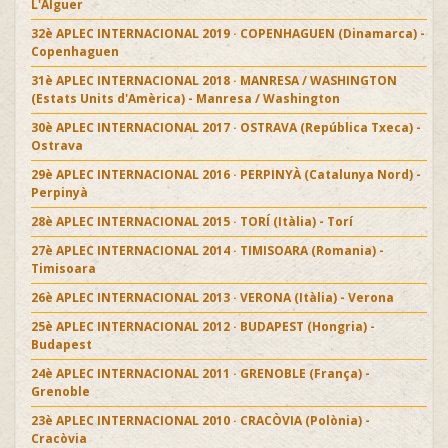
L'Alguer
32è APLEC INTERNACIONAL 2019 · COPENHAGUEN (Dinamarca) -
Copenhaguen
31è APLEC INTERNACIONAL 2018 · MANRESA / WASHINGTON
(Estats Units d'Amèrica) - Manresa / Washington
30è APLEC INTERNACIONAL 2017 · OSTRAVA (República Txeca) -
Ostrava
29è APLEC INTERNACIONAL 2016 · PERPINYÀ (Catalunya Nord) -
Perpinyà
28è APLEC INTERNACIONAL 2015 · TORÍ (Itàlia) - Torí
27è APLEC INTERNACIONAL 2014 · TIMISOARA (Romania) -
Timisoara
26è APLEC INTERNACIONAL 2013 · VERONA (Itàlia) - Verona
25è APLEC INTERNACIONAL 2012 · BUDAPEST (Hongria) -
Budapest
24è APLEC INTERNACIONAL 2011 · GRENOBLE (França) -
Grenoble
23è APLEC INTERNACIONAL 2010 · CRACÒVIA (Polònia) -
Cracòvia