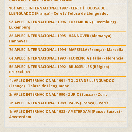
10è APLEC INTERNACIONAL 1997 · CERET i TOLOSA DE
LLENGUADOC (França) - Ceret / Tolosa de Llenguadoc
9è APLEC INTERNACIONAL 1996 · LUXEMBURG (Luxemburg) -
Luxemburg
8è APLEC INTERNACIONAL 1995 · HANNOVER (Alemanya) -
Hannover
7è APLEC INTERNACIONAL 1994 · MARSELLA (França) - Marsella
6è APLEC INTERNACIONAL 1993 · FLORÈNCIA (Itàlia) - Florència
5è APLEC INTERNACIONAL 1992 · BRUSSEL·LES (Bèlgica) -
Brussel·les
4t APLEC INTERNACIONAL 1991 · TOLOSA DE LLENGUADOC
(França) - Tolosa de Llenguadoc
3r APLEC INTERNACIONAL 1990 · ZURIC (Suïssa) - Zuric
2n APLEC INTERNACIONAL 1989 · PARÍS (França) - París
1r APLEC INTERNACIONAL 1988 · AMSTERDAM (Països Baixos) -
Amsterdam