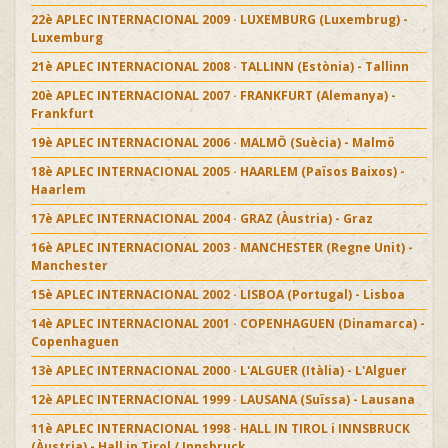
22è APLEC INTERNACIONAL 2009 · LUXEMBURG (Luxembrug) -
Luxemburg
21è APLEC INTERNACIONAL 2008 · TALLINN (Estònia) - Tallinn
20è APLEC INTERNACIONAL 2007 · FRANKFURT (Alemanya) -
Frankfurt
19è APLEC INTERNACIONAL 2006 · MALMÖ (Suècia) - Malmö
18è APLEC INTERNACIONAL 2005 · HAARLEM (Països Baixos) -
Haarlem
17è APLEC INTERNACIONAL 2004 · GRAZ (Àustria) - Graz
16è APLEC INTERNACIONAL 2003 · MANCHESTER (Regne Unit) -
Manchester
15è APLEC INTERNACIONAL 2002 · LISBOA (Portugal) - Lisboa
14è APLEC INTERNACIONAL 2001 · COPENHAGUEN (Dinamarca) -
Copenhaguen
13è APLEC INTERNACIONAL 2000 · L'ALGUER (Itàlia) - L'Alguer
12è APLEC INTERNACIONAL 1999 · LAUSANA (Suïssa) - Lausana
11è APLEC INTERNACIONAL 1998 · HALL IN TIROL i INNSBRUCK
(Àustria) - Hall in Tirol / Innsbruck