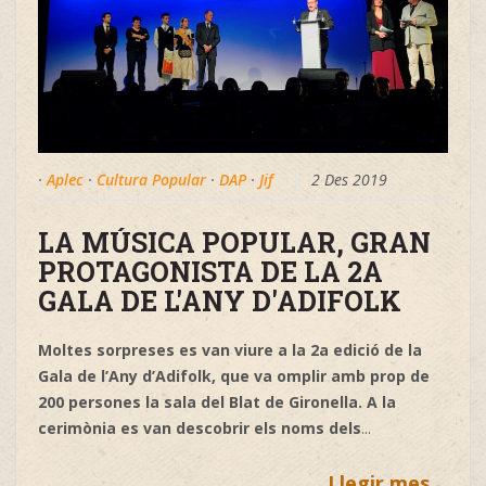
·
Aplec
·
Cultura Popular
·
DAP
·
Jif
2 Des 2019
LA MÚSICA POPULAR, GRAN
PROTAGONISTA DE LA 2A
GALA DE L'ANY D'ADIFOLK
Moltes sorpreses es van viure a la 2a edició de la
Gala de l’Any d’Adifolk, que va omplir amb prop de
200 persones la sala del Blat de Gironella. A la
cerimònia es van descobrir els noms dels
...
Llegir mes