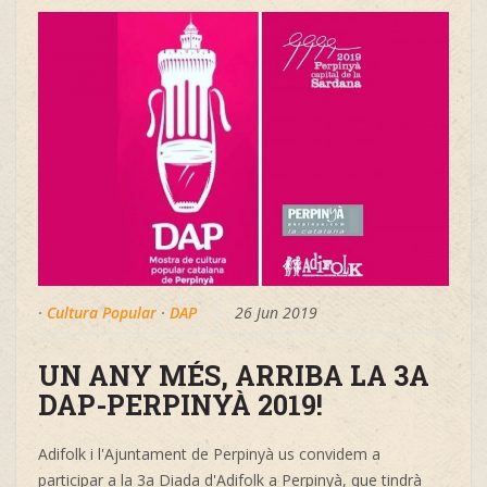
·
Cultura Popular
·
DAP
26 Jun 2019
UN ANY MÉS, ARRIBA LA 3A
DAP-PERPINYÀ 2019!
Adifolk i l'Ajuntament de Perpinyà us convidem a
participar a la 3a Diada d'Adifolk a Perpinyà, que tindrà