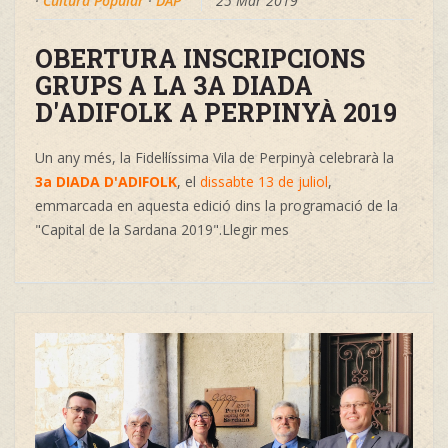
·
Cultura Popular
·
DAP
25 Mar 2019
OBERTURA INSCRIPCIONS
GRUPS A LA 3A DIADA
D'ADIFOLK A PERPINYÀ 2019
Un any més, la Fidel·líssima Vila de Perpinyà celebrarà la
3a DIADA D'ADIFOLK
, el
dissabte 13 de juliol
,
emmarcada en aquesta edició dins la programació de la
"Capital de la Sardana 2019".Llegir mes