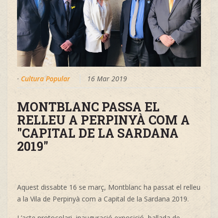
·
Cultura Popular
16 Mar 2019
MONTBLANC PASSA EL
RELLEU A PERPINYÀ COM A
"CAPITAL DE LA SARDANA
2019"
Aquest dissabte 16 se març, Montblanc ha passat el relleu
a la Vila de Perpinyà com a
Capital de la Sardana
2019.
L’acte protocolari, inauguració exposició, ballada de