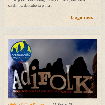
sardanes, descoberta placa...
Llegir mes
·
Aplec
·
Cultura Popular
11 Mar 2019