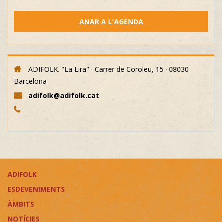
ANAR A L'AGENDA
ADIFOLK. "La Lira" · Carrer de Coroleu, 15 · 08030
Barcelona
adifolk@adifolk.cat
ADIFOLK
ESDEVENIMENTS
ÀMBITS
NOTÍCIES