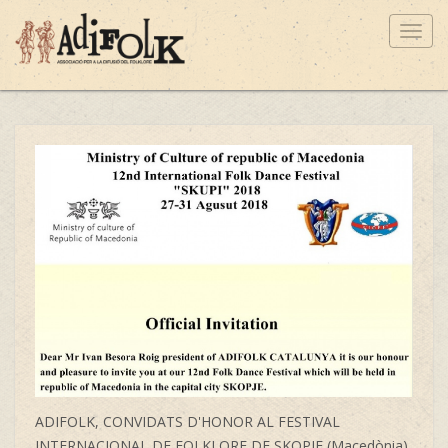
Toggl
navig
ADIFOLK, CONVIDATS D'HONOR AL FESTIVAL
INTERNACIONAL DE FOLKLORE DE SKOPJE (Macedònia)