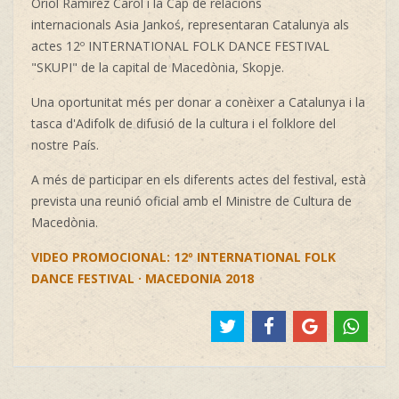
Oriol Ramirez Carol
i la Cap de relacions
internacionals
Asia Jankoś, representaran Catalunya als
actes 12º INTERNATIONAL FOLK DANCE FESTIVAL
"SKUPI" de la capital de Macedònia, Skopje.
Una oportunitat més per donar a conèixer a Catalunya i la
tasca d'Adifolk de difusió de la cultura i el folklore del
nostre País.
A més de participar en els diferents actes del festival, està
prevista una reunió oficial amb el Ministre de Cultura de
Macedònia.
VIDEO PROMOCIONAL: 12º INTERNATIONAL FOLK
DANCE FESTIVAL · MACEDONIA 2018