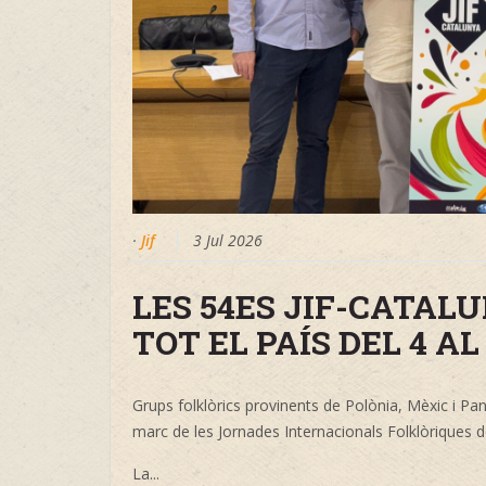
·
Jif
3 Jul 2026
LES 54ES JIF-CATAL
TOT EL PAÍS DEL 4 A
Grups folklòrics provinents de Polònia, Mèxic i Pa
marc de les Jornades Internacionals Folklòriques d
La...