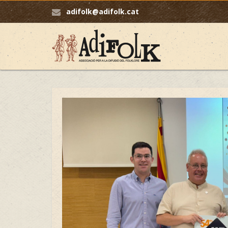
adifolk@adifolk.cat