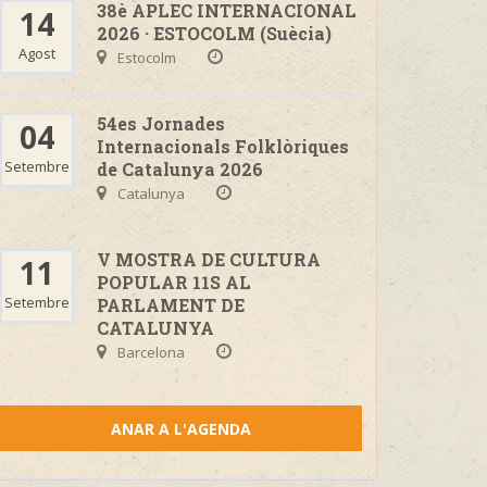
38è APLEC INTERNACIONAL
14
2026 · ESTOCOLM (Suècia)
Agost
Estocolm
54es Jornades
04
Internacionals Folklòriques
Setembre
de Catalunya 2026
Catalunya
V MOSTRA DE CULTURA
11
POPULAR 11S AL
Setembre
PARLAMENT DE
CATALUNYA
Barcelona
ANAR A L'AGENDA