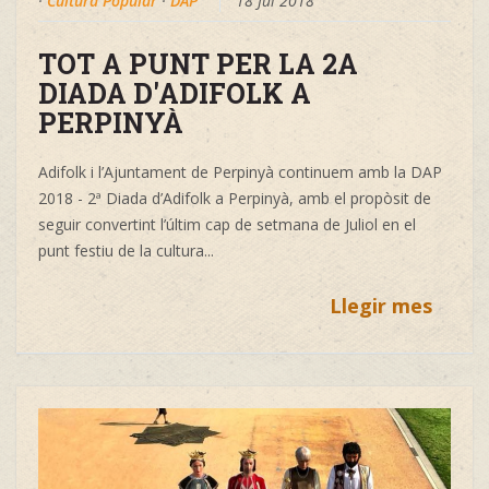
·
Cultura Popular
·
DAP
18 Jul 2018
TOT A PUNT PER LA 2A
DIADA D'ADIFOLK A
PERPINYÀ
Adifolk i l’Ajuntament de Perpinyà continuem amb la DAP
2018 - 2ª Diada d’Adifolk a Perpinyà, amb el propòsit de
seguir convertint l’últim cap de setmana de Juliol en el
punt festiu de la cultura...
Llegir mes