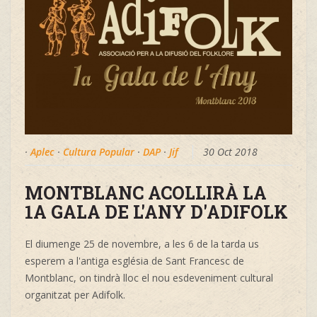
·
Aplec
·
Cultura Popular
·
DAP
·
Jif
30 Oct 2018
MONTBLANC ACOLLIRÀ LA
1A GALA DE L'ANY D'ADIFOLK
El diumenge 25 de novembre, a les 6 de la tarda us
esperem a l'antiga església de Sant Francesc de
Montblanc, on tindrà lloc el nou esdeveniment cultural
organitzat per Adifolk.