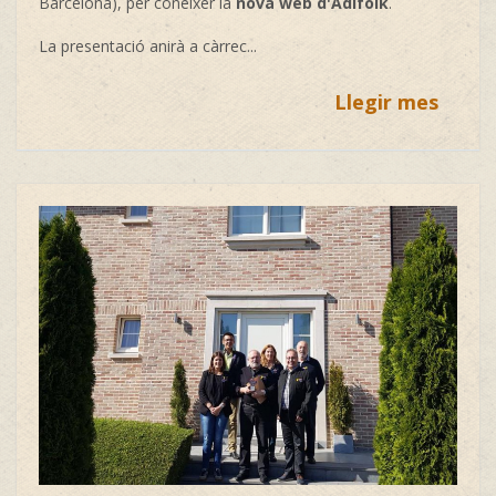
Barcelona), per conèixer la
nova web d'Adifolk
.
La presentació anirà a càrrec...
Llegir mes