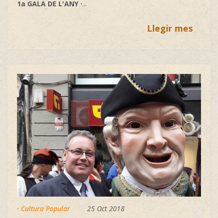
1a GALA DE L'ANY ·
...
Llegir mes
·
Cultura Popular
25 Oct 2018