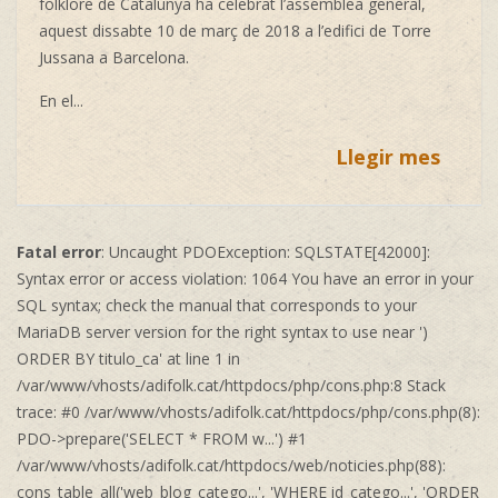
folklore de Catalunya ha celebrat l’assemblea general,
aquest dissabte 10 de març de 2018 a l’edifici de Torre
Jussana a Barcelona.
En el
...
Llegir mes
Fatal error
: Uncaught PDOException: SQLSTATE[42000]:
Syntax error or access violation: 1064 You have an error in your
SQL syntax; check the manual that corresponds to your
MariaDB server version for the right syntax to use near ')
ORDER BY titulo_ca' at line 1 in
/var/www/vhosts/adifolk.cat/httpdocs/php/cons.php:8 Stack
trace: #0 /var/www/vhosts/adifolk.cat/httpdocs/php/cons.php(8):
PDO->prepare('SELECT * FROM w...') #1
/var/www/vhosts/adifolk.cat/httpdocs/web/noticies.php(88):
cons_table_all('web_blog_catego...', 'WHERE id_catego...', 'ORDER