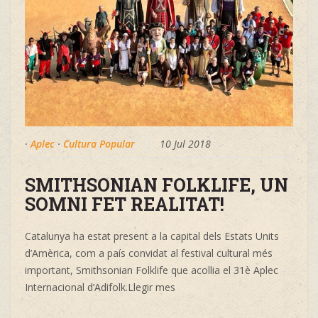
·
Aplec
·
Cultura Popular
10 Jul 2018
SMITHSONIAN FOLKLIFE, UN
SOMNI FET REALITAT!
Catalunya ha estat present a la capital dels Estats Units
d’Amèrica, com a país convidat al festival cultural més
important, Smithsonian Folklife que acollia el 31è Aplec
Internacional d’Adifolk.Llegir mes