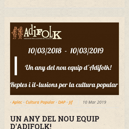
·
Aplec
·
Cultura Popular
·
DAP
·
Jif
10 Mar 2019
UN ANY DEL NOU EQUIP
D'ADIFOLK!