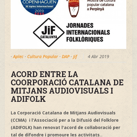
·
Aplec
·
Cultura Popular
·
DAP
·
Jif
4 Abr 2019
ACORD ENTRE LA
COORPORACIÓ CATALANA DE
MITJANS AUDIOVISUALS I
ADIFOLK
La Corporació Catalana de Mitjans Audiovisuals
(CCMA) i l'Associació per a la Difusió del Folklore
(ADIFOLK) han renovat l'acord de col·laboració per
tal de difondre i promoure les activitats
...