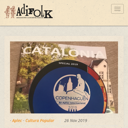
Toggl
navig
·
Aplec
·
Cultura Popular
26 Nov 2019