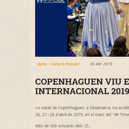
·
Aplec
·
Cultura Popular
30 Abr 2019
COPENHAGUEN VIU E
INTERNACIONAL 201
La ciutat de Copenhaguen, a Dinamarca, ha acollit e
26, 27 i 28 d'abril de 2019, en el marc del "48 Time
Més de 500 actuants dels 25
...