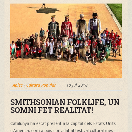
·
Aplec
·
Cultura Popular
10 Jul 2018
SMITHSONIAN FOLKLIFE, UN
SOMNI FET REALITAT!
Catalunya ha estat present a la capital dels Estats Units
d’Amèrica, com a país convidat al festival cultural més