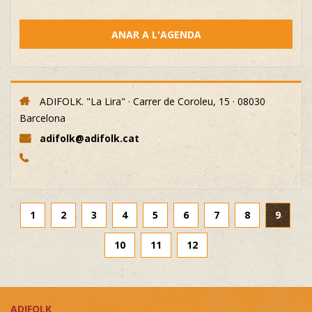
ANAR A L'AGENDA
ADIFOLK. "La Lira" · Carrer de Coroleu, 15 · 08030
Barcelona
adifolk@adifolk.cat
1
2
3
4
5
6
7
8
9
10
11
12
ADIFOLK