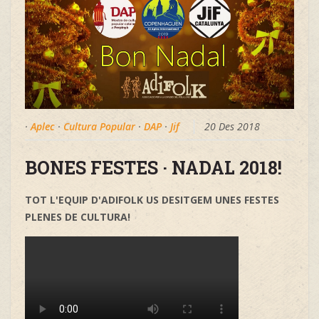
·
Aplec
·
Cultura Popular
·
DAP
·
Jif
20 Des 2018
BONES FESTES · NADAL 2018!
TOT L'EQUIP D'ADIFOLK US DESITGEM UNES FESTES
PLENES DE CULTURA!