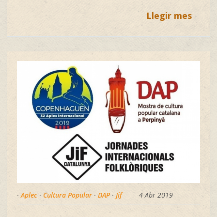
Llegir mes
·
Aplec
·
Cultura Popular
·
DAP
·
Jif
4 Abr 2019