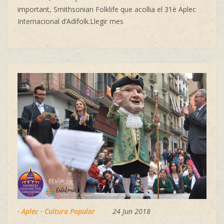
important, Smithsonian Folklife que acollia el 31è Aplec
Internacional d’Adifolk.Llegir mes
·
Aplec
·
Cultura Popular
24 Jun 2018