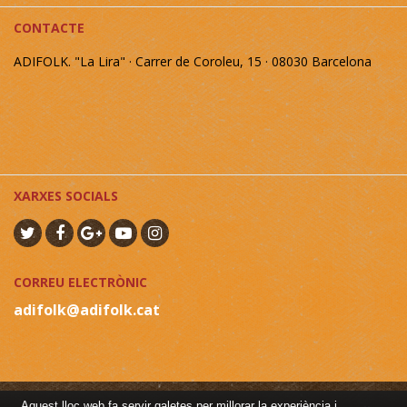
CONTACTE
ADIFOLK. "La Lira" · Carrer de Coroleu, 15 · 08030 Barcelona
XARXES SOCIALS
CORREU ELECTRÒNIC
adifolk@adifolk.cat
Aquest lloc web fa servir galetes per millorar la experiència i