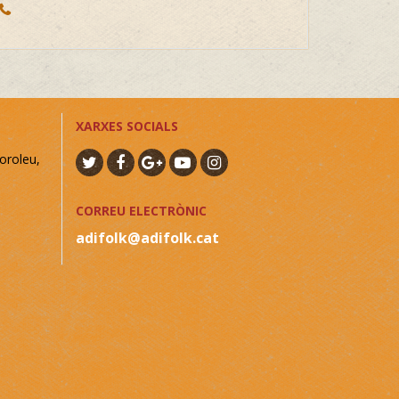
XARXES SOCIALS
oroleu,
CORREU ELECTRÒNIC
adifolk@adifolk.cat