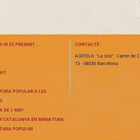
 HI ÉS PRESENT...
CONTACTE
ADIFOLK. "La Lira" · Carrer de C
15 · 08030 Barcelona
CAT
TURA POPULAR A LES
S
A DE L'ANY
M CATALUNYA EN MINIATURA
LTURA POPULAR