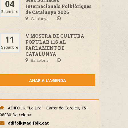
54es Jornades
04
Internacionals Folklòriques
Setembre
de Catalunya 2026
Catalunya
V MOSTRA DE CULTURA
11
POPULAR 11S AL
Setembre
PARLAMENT DE
CATALUNYA
Barcelona
ANAR A L'AGENDA
ADIFOLK. "La Lira" · Carrer de Coroleu, 15 ·
08030 Barcelona
adifolk@adifolk.cat