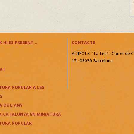
 HI ÉS PRESENT...
CONTACTE
ADIFOLK. "La Lira" · Carrer de C
15 · 08030 Barcelona
CAT
TURA POPULAR A LES
S
A DE L'ANY
M CATALUNYA EN MINIATURA
LTURA POPULAR