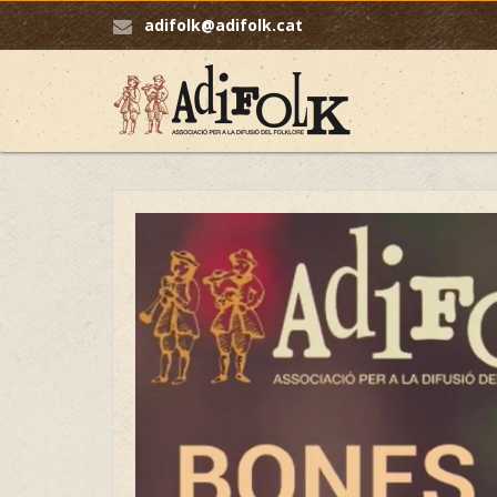
adifolk@adifolk.cat