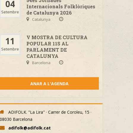
54es Jornades
04
Internacionals Folklòriques
Setembre
de Catalunya 2026
Catalunya
V MOSTRA DE CULTURA
11
POPULAR 11S AL
Setembre
PARLAMENT DE
CATALUNYA
Barcelona
ANAR A L'AGENDA
ADIFOLK. "La Lira" · Carrer de Coroleu, 15 ·
08030 Barcelona
adifolk@adifolk.cat