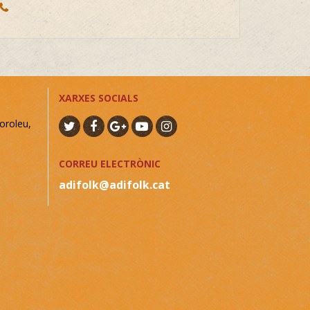
XARXES SOCIALS
oroleu,
CORREU ELECTRÒNIC
adifolk@adifolk.cat