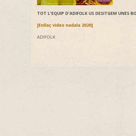
TOT L'EQ
UIP D'ADIFOLK US DESITGEM UNES BO
[Enllaç video nadala 2020]
ADIFOLK