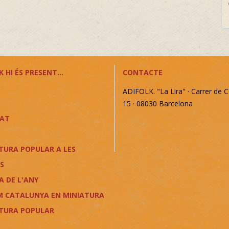
 HI ÉS PRESENT...
CONTACTE
ADIFOLK. "La Lira" · Carrer de C
15 · 08030 Barcelona
CAT
TURA POPULAR A LES
S
A DE L'ANY
M CATALUNYA EN MINIATURA
LTURA POPULAR