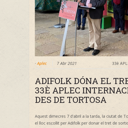
·
Aplec
7 Abr 2021
33è APL
ADIFOLK DÓNA EL TRE
33È APLEC INTERNACI
DES DE TORTOSA
Aquest dimecres 7 d'abril a la tarda, la ciutat de T
el lloc escollit per Adifolk per donar el tret de so