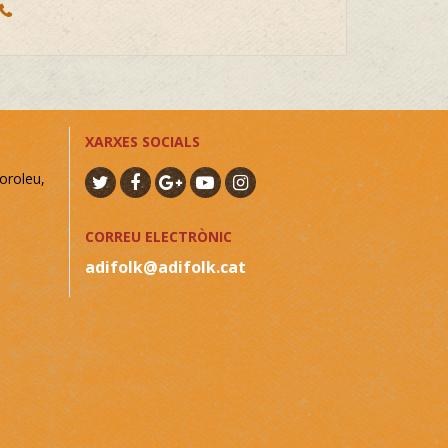
XARXES SOCIALS
oroleu,
CORREU ELECTRÒNIC
adifolk@adifolk.cat