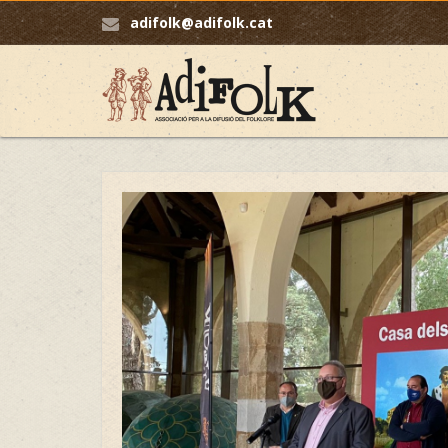
adifolk@adifolk.cat