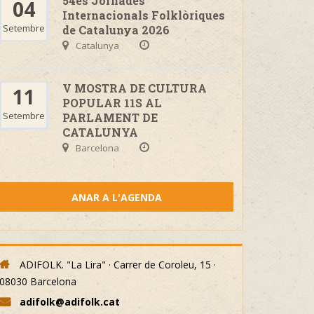
54es Jornades
04
Internacionals Folklòriques
Setembre
de Catalunya 2026
Catalunya
V MOSTRA DE CULTURA
11
POPULAR 11S AL
Setembre
PARLAMENT DE
CATALUNYA
Barcelona
ANAR A L'AGENDA
ADIFOLK. "La Lira" · Carrer de Coroleu, 15 ·
08030 Barcelona
adifolk@adifolk.cat