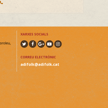
XARXES SOCIALS
oroleu,
CORREU ELECTRÒNIC
adifolk@adifolk.cat