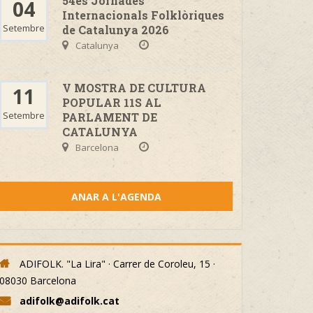
54es Jornades
04
Internacionals Folklòriques
Setembre
de Catalunya 2026
Catalunya
V MOSTRA DE CULTURA
11
POPULAR 11S AL
Setembre
PARLAMENT DE
CATALUNYA
Barcelona
ANAR A L'AGENDA
ADIFOLK. "La Lira" · Carrer de Coroleu, 15 ·
08030 Barcelona
adifolk@adifolk.cat