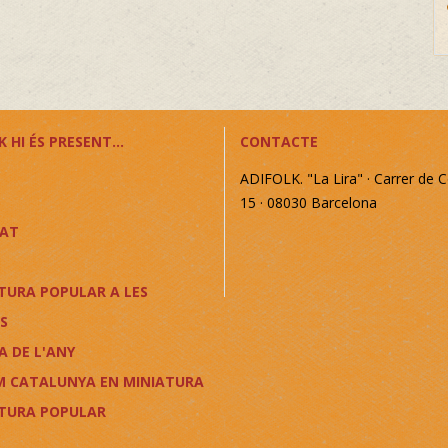
 HI ÉS PRESENT...
CONTACTE
ADIFOLK. "La Lira" · Carrer de C
15 · 08030 Barcelona
CAT
TURA POPULAR A LES
S
A DE L'ANY
M CATALUNYA EN MINIATURA
LTURA POPULAR