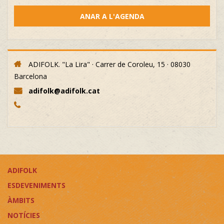
ANAR A L'AGENDA
ADIFOLK. "La Lira" · Carrer de Coroleu, 15 · 08030
Barcelona
adifolk@adifolk.cat
ADIFOLK
ESDEVENIMENTS
ÀMBITS
NOTÍCIES