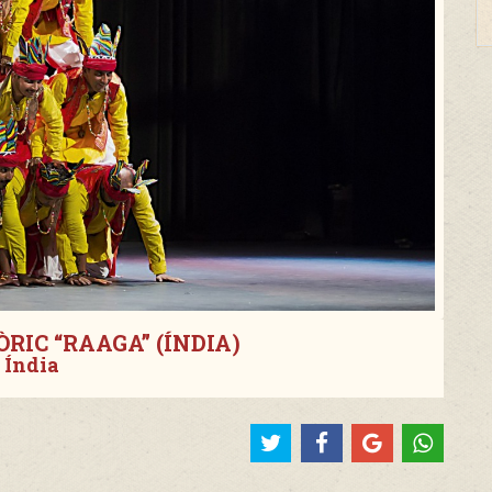
RIC “RAAGA” (ÍNDIA)
Índia