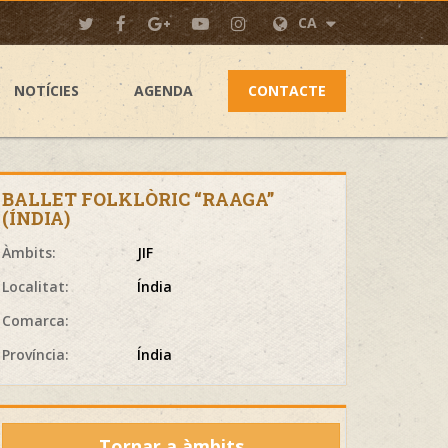
CA
NOTÍCIES
AGENDA
CONTACTE
BALLET FOLKLÒRIC “RAAGA”
(ÍNDIA)
Àmbits:
JIF
Localitat:
Índia
Comarca:
Província:
Índia
Tornar a àmbits