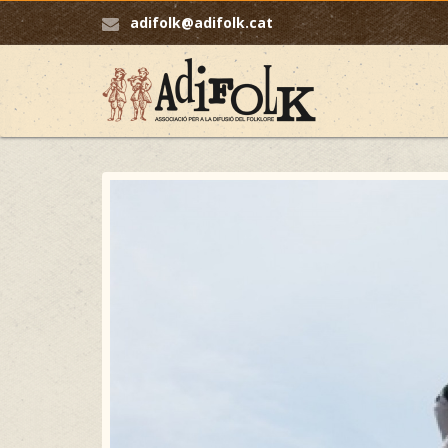
adifolk@adifolk.cat