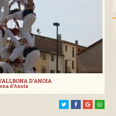
VALLBONA D’ANOIA
ona d’Anoia