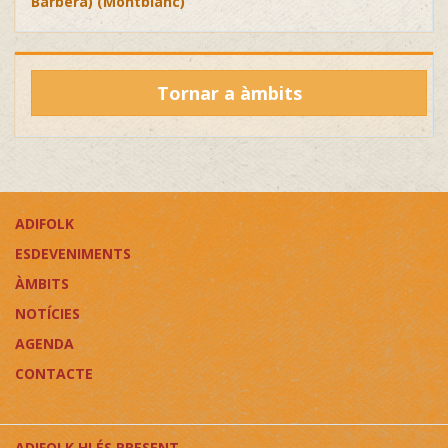
Barberà) (Montblanc)
Tornar a àmbits
ADIFOLK
ESDEVENIMENTS
ÀMBITS
NOTÍCIES
AGENDA
CONTACTE
ADIFOLK HI ÉS PRESENT...