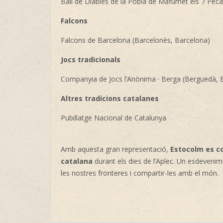
Ball de Diables de la Pobla de Mafumet els 7 Peca
Falcons
Falcons de Barcelona (Barcelonès, Barcelona)
Jocs tradicionals
Companyia de Jocs l’Anònima · Berga (Berguedà, 
Altres tradicions catalanes
Pubillatge Nacional de Catalunya
Amb aquesta gran representació,
Estocolm es co
catalana
durant els dies de l’Aplec. Un esdevenim
les nostres fronteres i compartir-les amb el món.