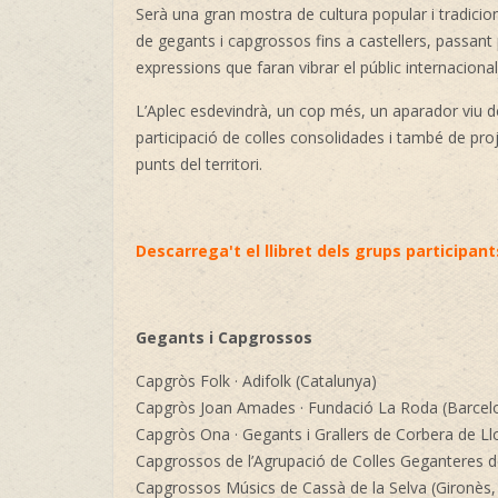
Serà una gran mostra de cultura popular i tradicion
de gegants i capgrossos fins a castellers, passant 
expressions que faran vibrar el públic internacional
L’Aplec esdevindrà, un cop més, un aparador viu de 
participació de colles consolidades i també de pro
punts del territori.
Descarrega't el llibret dels grups participant
Gegants i Capgrossos
Capgròs Folk · Adifolk (Catalunya)
Capgròs Joan Amades · Fundació La Roda (Barcel
Capgròs Ona · Gegants i Grallers de Corbera de Ll
Capgrossos de l’Agrupació de Colles Geganteres d
Capgrossos Músics de Cassà de la Selva (Gironès,