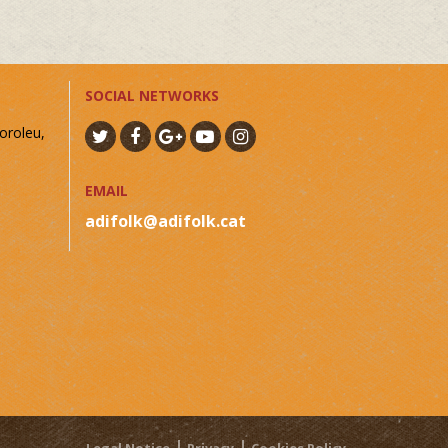
SOCIAL NETWORKS
oroleu,
EMAIL
adifolk@adifolk.cat
Legal Notice
Privacy
Cookies Policy