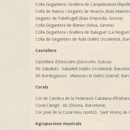
Colla Gegantera i Grallera de Campdevànol (Ripoll
Colla de Nanos i Gegants de Vinaròs (Baix Maestra
Gegants de Palafrugell (Baix Empordà, Girona)
Colla Gegantera de Blanes (Selva, Girona)
Colla Gegantera i Grallera de Balaguer (La Noguera
Colla de Geganters de Rubí (Vallès Occidental, Bar
Castellers
Castellers d’Estocolm (Estocolm, Suècia)
Els Saballuts · Sabadell (Vallès Occidental, Barcelo
Els Bordegassos · Vilanova i la Geltrú (Garraf, Bar
Corals
Cor de Cambra de la Federació Catalana d’Entitats
Coral Canigó · Vic (Osona, Barcelona)
Cor Jove de la Coral Nou Horitzó · Sant Vicenç de 
Agrupacions musicals