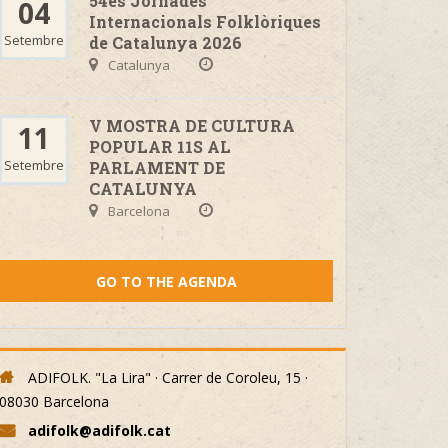
54es Jornades
04
Internacionals Folklòriques
Setembre
de Catalunya 2026
Catalunya
V MOSTRA DE CULTURA
11
POPULAR 11S AL
Setembre
PARLAMENT DE
CATALUNYA
Barcelona
GO TO THE AGENDA
ADIFOLK. "La Lira" · Carrer de Coroleu, 15 ·
08030 Barcelona
adifolk@adifolk.cat