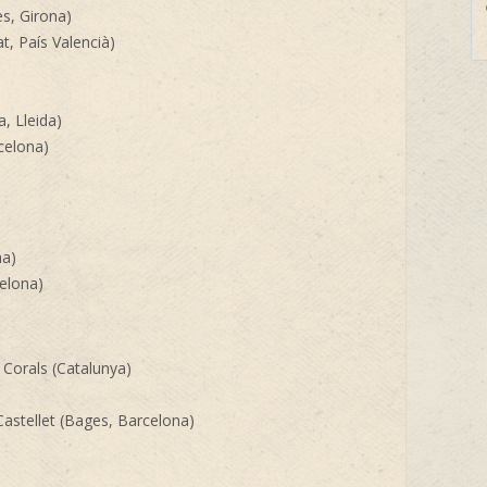
ès, Girona)
t, País Valencià)
, Lleida)
celona)
na)
celona)
 Corals (Catalunya)
Castellet (Bages, Barcelona)