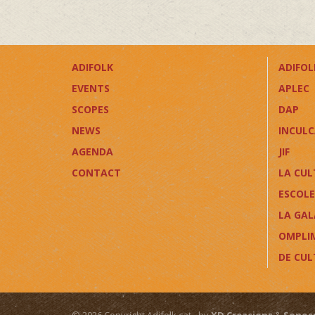
ADIFOLK
ADIFOLK
EVENTS
APLEC
SCOPES
DAP
NEWS
INCUL
AGENDA
JIF
CONTACT
LA CUL
ESCOLE
LA GAL
OMPLI
DE CU
© 2026 Copyright Adifolk.cat - by
XD Creacions
&
Sonos