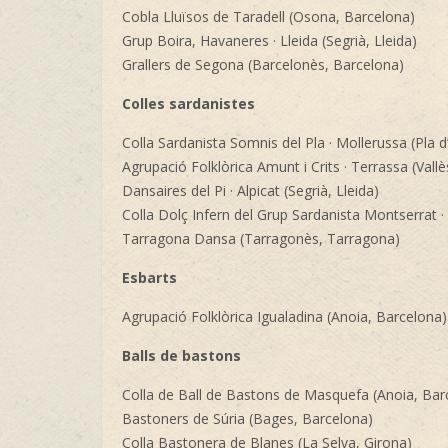
Cobla Lluïsos de Taradell (Osona, Barcelona)
Grup Boira, Havaneres · Lleida (Segrià, Lleida)
Grallers de Segona (Barcelonès, Barcelona)
Colles sardanistes
Colla Sardanista Somnis del Pla · Mollerussa (Pla d’
Agrupació Folklòrica Amunt i Crits · Terrassa (Vall
Dansaires del Pi · Alpicat (Segrià, Lleida)
Colla Dolç Infern del Grup Sardanista Montserrat · L
Tarragona Dansa (Tarragonès, Tarragona)
Esbarts
Agrupació Folklòrica Igualadina (Anoia, Barcelona)
Balls de bastons
Colla de Ball de Bastons de Masquefa (Anoia, Bar
Bastoners de Súria (Bages, Barcelona)
Colla Bastonera de Blanes (La Selva, Girona)